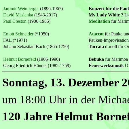
Jaromír Weinberger
(1896-1967)
Konzert für die Pau
David Maslanka
(1943-2017)
My Lady White
3 Li
Paul Creston
(1906-1985)
Meditation
für Marim
Enjott Schneider
(*1950)
Ataccot
für Pauke un
FAL (*1971)
Pauken-Improvisation
Johann Sebastian Bach (1865-1750)
Toccata
d-moll für 
Helmut Bornefeld
(1906-1990)
Bebuka
für Marimba
Georg Friedrich Händel (1985-1759)
Feuerwerksmusik
Ou
Sonntag, 13. Dezember 
um 18:00 Uhr in der Micha
120 Jahre Helmut Borne